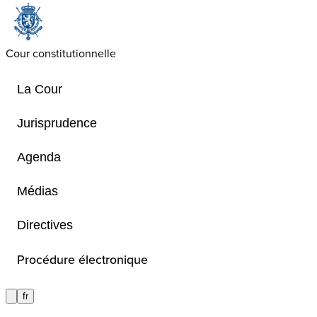
Cour constitutionnelle
La Cour
Jurisprudence
Agenda
Rester informé(e)
Médias
Directives
Restez informé des dernières mises à
informations de la Cour.
Procédure électronique
fr