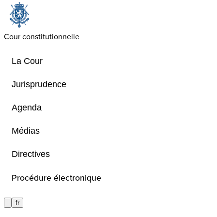
Cour constitutionnelle
La Cour
Jurisprudence
Agenda
Offres d'emplois
Médias
Directives
Retrouvez ici les offres d’emploi de 
Procédure électronique
fr